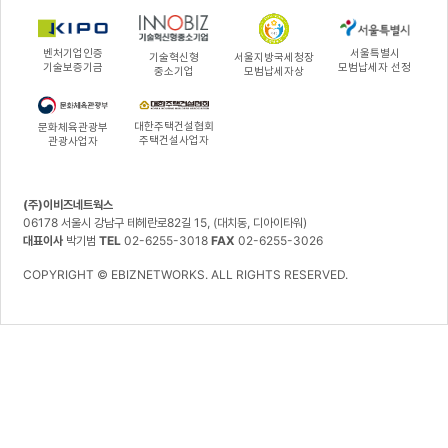
벤처기업인증
서울특별시
기술혁신형
서울지방국세청장
기술보증기금
모범납세자 선정
중소기업
모범납세자상
대한주택건설협회
문화체육관광부
주택건설사업자
관광사업자
(주)이비즈네트웍스
06178 서울시 강남구 테헤란로82길 15, (대치동, 디아이타워)
대표이사
박기범
TEL
02-6255-3018
FAX
02-6255-3026
COPYRIGHT © EBIZNETWORKS. ALL RIGHTS RESERVED.