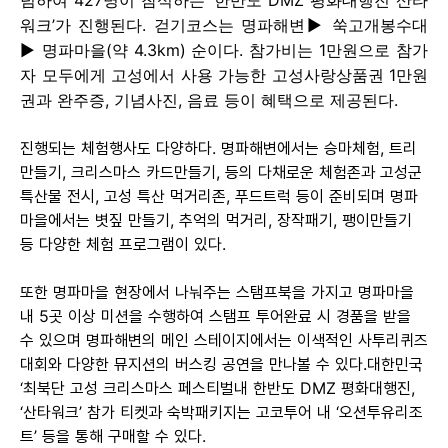
념하여 427명이 참석하는 ‘한반도 DMZ 평화대행진 산타
워크’가 진행된다. 걷기코스는 명파해변▶ 쑥고개봉수대
▶ 명파마을(약 4.3km) 순이다. 참가비는 1만원으로 참가
자 모두에게 고성에서 사용 가능한 고성사랑상품권 1만원
권과 완주증, 기념사진, 음료 등이 혜택으로 제공된다.
진행되는 체험행사도 다양하다. 명파해변에서는 승마체험, 트리
만들기, 크리스마스 카드만들기, 등의 다채로운 체험존과 고성군
특산물 전시, 고성 특산 먹거리존, 푸드트럭 등이 준비되며 명파
마을에서는 볏짚 만들기, 추억의 먹거리, 장작패기, 팽이만들기
등 다양한 체험 프로그램이 있다.
또한 명파마을 현장에서 나눠주는 스탬프북을 가지고 명파마을
내 5곳 이상 미션을 수행하여 스탬프 투어완료 시 경품을 받을
수 있으며 명파해변의 메인 스테이지에서는 이색적인 사투리퀴즈
대회와 다양한 뮤지션의 버스킹 공연을 만나볼 수 있다.대한민국
‘최북단 고성 크리스마스 페스티벌내 한반도 DMZ 평화대행진,
‘산타워크’ 참가 티켓과 숙박패키지는 고코투어 내 ‘오션투유리조
트’ 등을 통해 구매할 수 있다.