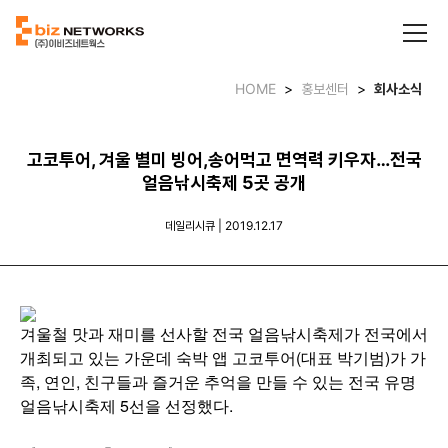
HOME
>
홍보센터
>
회사소식
고코투어, 겨울 별미 빙어,송어먹고 면역력 키우자…전국
얼음낚시축제 5곳 공개
데일리시큐 | 2019.12.17
겨울철 맛과 재미를 선사할 전국 얼음낚시축제가 전국에서
개최되고 있는 가운데 숙박 앱 고코투어(대표 박기범)가 가
족, 연인, 친구들과 즐거운 추억을 만들 수 있는 전국 유명
얼음낚시축제 5선을 선정했다.