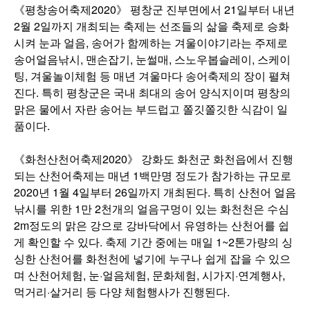
《평창송어축제2020》 평창군 진부면에서 21일부터 내년
2월 2일까지 개최되는 축제는 선조들의 삶을 축제로 승화
시켜 눈과 얼음, 송어가 함께하는 겨울이야기라는 주제로
송어얼음낚시, 맨손잡기, 눈썰매, 스노우봅슬레이, 스케이
팅, 겨울놀이체험 등 매년 겨울마다 송어축제의 장이 펼쳐
진다. 특히 평창군은 국내 최대의 송어 양식지이며 평창의
맑은 물에서 자란 송어는 부드럽고 쫄깃쫄깃한 식감이 일
품이다.
《화천산천어축제2020》 강화도 화천군 화천읍에서 진행
되는 산천어축제는 매년 1백만명 정도가 참가하는 규모로
2020년 1월 4일부터 26일까지 개최된다. 특히 산천어 얼음
낚시를 위한 1만 2천개의 얼음구멍이 있는 화천천은 수심
2m정도의 맑은 강으로 강바닥에서 유영하는 산천어를 쉽
게 확인할 수 있다. 축제 기간 중에는 매일 1~2톤가량의 싱
싱한 산천어를 화천천에 넣기에 누구나 쉽게 잡을 수 있으
며 산천어체험, 눈·얼음체험, 문화체험, 시가지·연계행사,
먹거리·살거리 등 다양 체험행사가 진행된다.