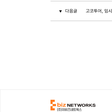
다음글
고코투어, 임시
▼