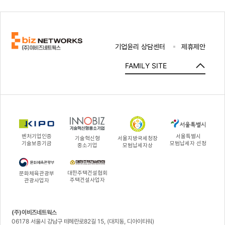
기업윤리 상담센터
제휴제안
FAMILY SITE
벤처기업인증
서울특별시
기술혁신형
서울지방국세청장
기술보증기금
모범납세자 선정
중소기업
모범납세자상
대한주택건설협회
문화체육관광부
주택건설사업자
관광사업자
(주)이비즈네트웍스
06178 서울시 강남구 테헤란로82길 15, (대치동, 디아이타워)