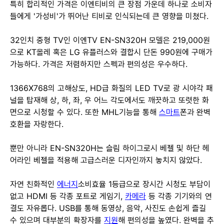
특히 합리적인 가격은 이엔티비의 큰 장점 가운데 하나로 소비자
들에게 '가성비'가 뛰어난 티비로 인식되는데 큰 영향을 미쳤다.
32인치 중형 TV인 이엔TV EN-SN320H 모델은 219,000원
으로 KT올레 혹은 LG 유플러스와 결합시 단돈 990원에 구매가
가능하다. 가격은 저렴하지만 스펙과 편의성은 우수하다.
1366X768의 고해상도, HD급 화질의 LED TV로 광 시야각 패
널을 탑재해 상, 하, 좌, 우 어느 각도에서도 깨끗하고 또렷한 화
면으로 시청할 수 있다. 또한 MHL기능을 통해
스마트
폰과 완벽
호환을 자랑한다.
뿐만 아니라 EN-SN320H는 슬림 하이그로시 베젤 및 하단 헤
어라인 베젤을 적용해 고급스러운 디자인까지 놓치지 않았다.
자연 친화적인
에너지
소비효율 1등급으로 장시간 시청도 부담이
없고 HDMI 등 각종 포트로 게임기,
카메라
등 각종 기기와의 연
결도 자유롭다. USB를 통해 동영상, 음악, 사진도 손쉽게 즐길
수 있으며 대부분의 확장자를
지원
해 편의성을 높였다. 완벽을 추