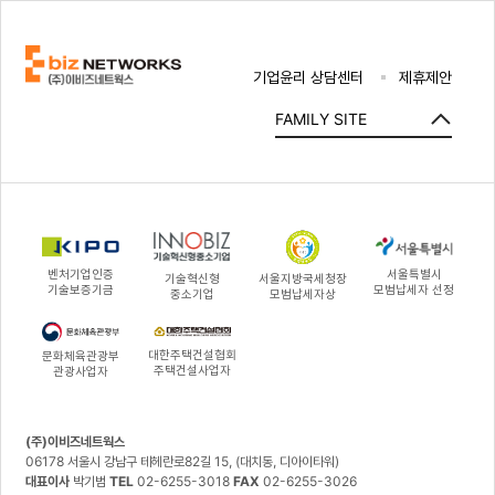
기업윤리 상담센터
제휴제안
FAMILY SITE
벤처기업인증
서울특별시
기술혁신형
서울지방국세청장
기술보증기금
모범납세자 선정
중소기업
모범납세자상
대한주택건설협회
문화체육관광부
주택건설사업자
관광사업자
(주)이비즈네트웍스
06178 서울시 강남구 테헤란로82길 15, (대치동, 디아이타워)
대표이사
박기범
TEL
02-6255-3018
FAX
02-6255-3026