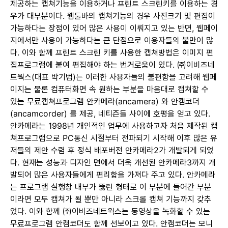
제공하는 캡쳐기능을 이용하거나 프린트 스크린키를 이용하는 경
우가 대부분이다. 웹툴바의 캡쳐기능의 경우 사진크기 및 편집이
가능하다는 장점이 있어 많은 사용이 이뤄지고 있는 반면, 웹페이
지에서만 사용이 가능하다는 큰 단점으로 이용자들의 불만이 많
다. 이와 함께 프린트 스크린 키를 사용한 캡쳐방법은 이미지 편
집프로그램에 붙여 편집해야 하는 번거로움이 있다. ㈜이비즈네
트웍스(대표 박기범)는 이러한 사용자들의 불편함을 고려해 웹페
이지는 물론 컴퓨터화면 속 원하는 부분을 마음대로 캡쳐할 수
있는 무료캡쳐프로그램 안카메라(ancamera) 와 안캠코더
(ancamcorder) 를 제공, 네티즌들 사이에 호평을 얻고 있다.
안카메라는 1998년 개인적인 업무에 사용하고자 처음 제작된 캡
쳐프로그램으로 PC통신 시절부터 전파되기 시작해 이후 많은 유
저들의 제안 수렴 후 정식 배포버전 안카메라2가 개발되게 되었
다. 현재는 성능과 디자인 면에서 더욱 개선된 안카메라3까지 개
발되어 많은 사용자들에게 편리함을 가져다 주고 있다. 안카메라
는 프로그램 실행창 내부가 뚫린 형태로 이 부분에 들어간 부분
이라면 모두 캡쳐가 될 뿐만 아니라 스크롤 캡쳐 기능까지 갖추
었다. 이와 함께 ㈜이비즈네트웍스는 동영상을 녹화할 수 있는
무료프로그램 안캠코더도 함께 선보이고 있다. 안캠코더는 모니