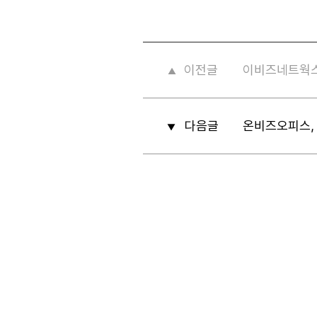
이전글
이비즈네트웍스
▲
다음글
온비즈오피스,
▼