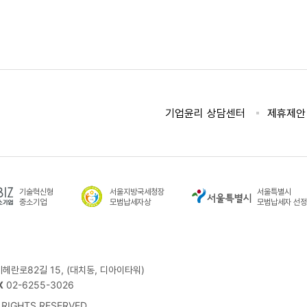
기업윤리 상담센터
제휴제안
기술혁신형
서울지방국세청장
서울특별시
중소기업
모범납세자상
모범납세자 선
테헤란로82길 15, (대치동, 디아이타워)
X
02-6255-3026
RIGHTS RESERVED.