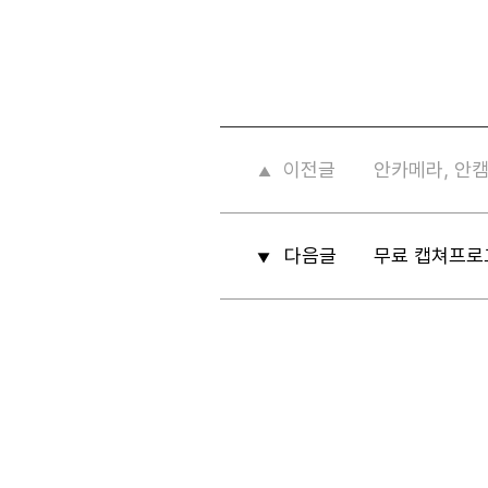
이전글
안카메라, 안
▲
다음글
무료 캡쳐프로
▼