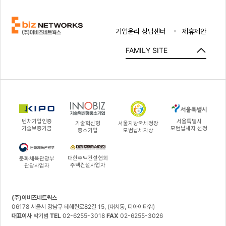
기업윤리 상담센터
제휴제안
FAMILY SITE
벤처기업인증
서울특별시
기술혁신형
서울지방국세청장
기술보증기금
모범납세자 선정
중소기업
모범납세자상
대한주택건설협회
문화체육관광부
주택건설사업자
관광사업자
(주)이비즈네트웍스
06178 서울시 강남구 테헤란로82길 15, (대치동, 디아이타워)
대표이사
박기범
TEL
02-6255-3018
FAX
02-6255-3026