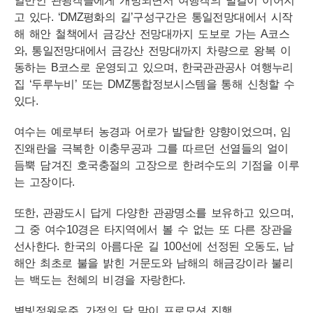
일반인 관광객들에게 개방되면서 여행객의 발길이 이어지
고 있다. ‘DMZ평화의 길’구성구간은 통일전망대에서 시작
해 해안 철책에서 금강산 전망대까지 도보로 가는 A코스
와, 통일전망대에서 금강산 전망대까지 차량으로 왕복 이
동하는 B코스로 운영되고 있으며, 한국관관공사 여행누리
집 ‘두루누비’ 또는 DMZ통합정보시스템을 통해 신청할 수
있다.
여수는 예로부터 농경과 어로가 발달한 양향이었으며, 임
진왜란을 극복한 이충무공과 그를 따르던 선열들의 얼이
듬뿍 담겨진 호국충절의 고장으로 한려수도의 기점을 이루
는 고장이다.
또한, 관광도시 답게 다양한 관광명소를 보유하고 있으며,
그 중 여수10경은 타지역에서 볼 수 없는 또 다른 장관을
선사한다. 한국의 아름다운 길 100선에 선정된 오동도, 남
해안 최초로 불을 밝힌 거문도와 남해의 해금강이라 불리
는 백도는 천혜의 비경을 자랑한다.
별빛정원우주, 가정의 달 맞이 프로모션 진행