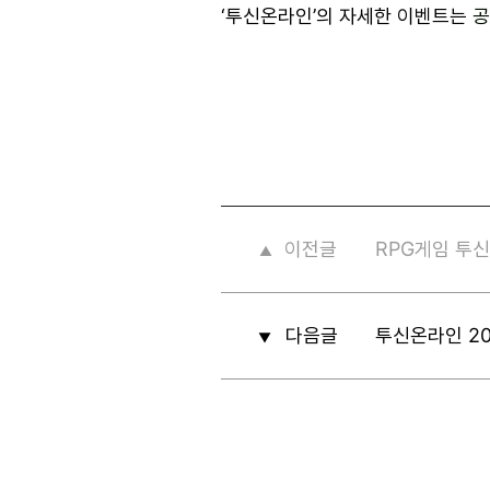
‘투신온라인’의 자세한 이벤트는
공
이전글
RPG게임 투신
▲
다음글
투신온라인 2
▼